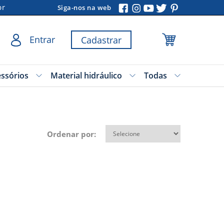
br
Siga-nos na web
Entrar
Cadastrar
essórios
Material hidráulico
Todas
Ordenar por: