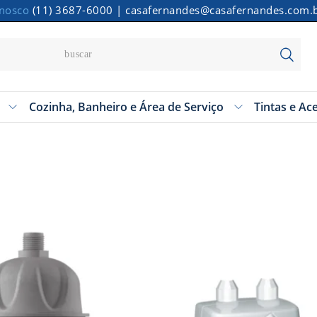
onosco
(11) 3687-6000
|
casafernandes@casafernandes.com.
Cozinha, Banheiro e Área de Serviço
Tintas e Ac