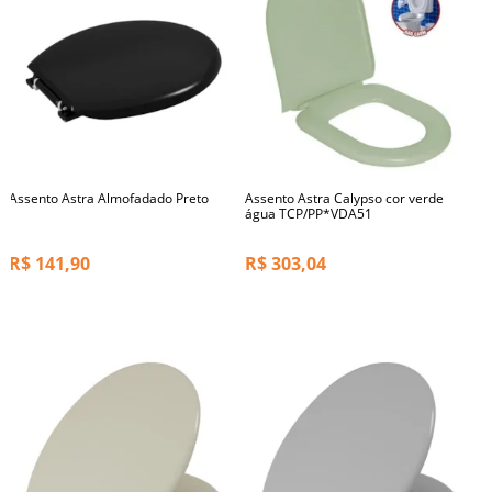
Assento Astra Almofadado Preto
Assento Astra Calypso cor verde
água TCP/PP*VDA51
R$
141,90
R$
303,04