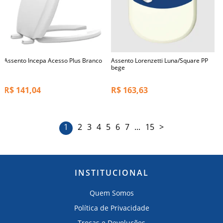
Assento Incepa Acesso Plus Branco
Assento Lorenzetti Luna/Square PP
bege
R$
141,04
R$
163,63
1
2
3
4
5
6
7
...
15
>
INSTITUCIONAL
Quem Somos
Política de Privacidade
Trocas e Devoluções