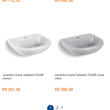
R$
112,29
R$
300,38
Lavatório Icasa Sabatini 53x44
Lavatório Icasa Sabatini 53x44 cinza
branco
claro
R$
261,20
R$
300,38
1
2
>