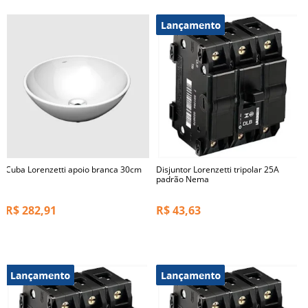
Cuba Lorenzetti apoio branca 30cm
Disjuntor Lorenzetti tripolar 25A
padrão Nema
R$
282,91
R$
43,63