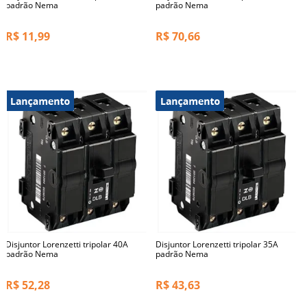
padrão Nema
padrão Nema
R$
11,99
R$
70,66
Disjuntor Lorenzetti tripolar 40A
Disjuntor Lorenzetti tripolar 35A
padrão Nema
padrão Nema
R$
52,28
R$
43,63