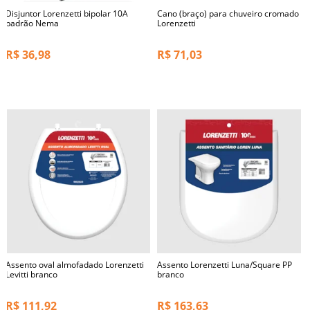
Disjuntor Lorenzetti bipolar 10A
Cano (braço) para chuveiro cromado
padrão Nema
Lorenzetti
R$
36,98
R$
71,03
Assento oval almofadado Lorenzetti
Assento Lorenzetti Luna/Square PP
Levitti branco
branco
R$
111,92
R$
163,63