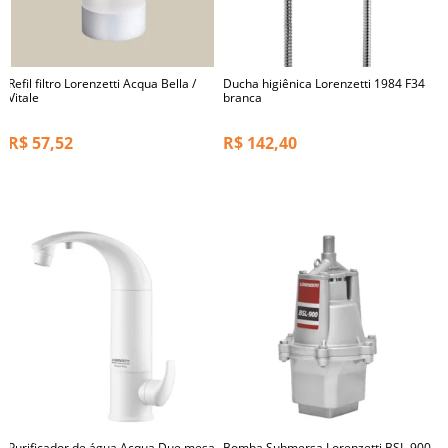
Refil filtro Lorenzetti Acqua Bella /
Ducha higiênica Lorenzetti 1984 F34
Vitale
branca
R$
57,52
R$
142,40
Purificador de água Acqua Due mesa
Bomba Submersa Lorenzetti BSL-900