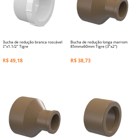
Bucha de redução branca roscável
Bucha de redução longa marrom
2"x1.1/2" Tigre
85mmx60mm Tigre (3"x2")
R$
49,18
R$
38,73