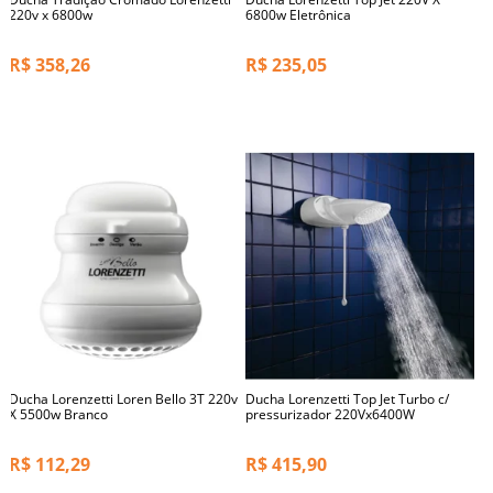
220v x 6800w
6800w Eletrônica
R$
358,26
R$
235,05
Ducha Lorenzetti Loren Bello 3T 220v
Ducha Lorenzetti Top Jet Turbo c/
X 5500w Branco
pressurizador 220Vx6400W
R$
112,29
R$
415,90