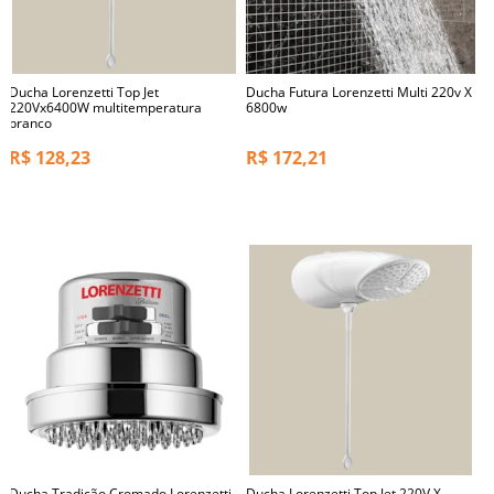
Ducha Lorenzetti Top Jet
Ducha Futura Lorenzetti Multi 220v X
220Vx6400W multitemperatura
6800w
branco
R$
128,23
R$
172,21
Ducha Tradição Cromado Lorenzetti
Ducha Lorenzetti Top Jet 220V X