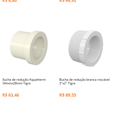
R$
4,80
R$
64,92
Bucha de redução Aquatherm
Bucha de redução branca roscável
54mmx28mm Tigre
3"x2" Tigre
R$
63,46
R$
89,55