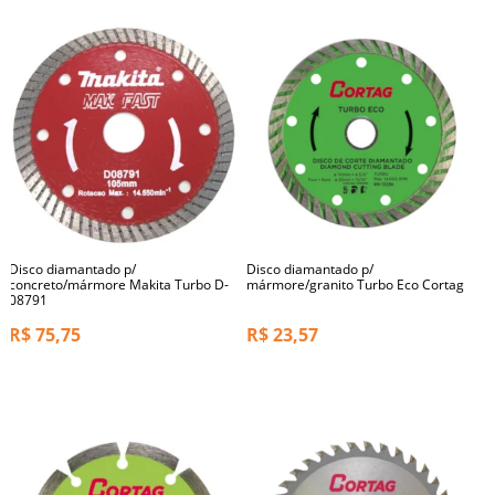
Disco diamantado p/
Disco diamantado p/
concreto/mármore Makita Turbo D-
mármore/granito Turbo Eco Cortag
08791
R$
75,75
R$
23,57