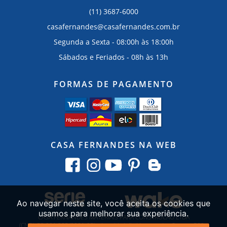
(11) 3687-6000
casafernandes@casafernandes.com.br
Segunda a Sexta - 08:00h às 18:00h
Sábados e Feriados - 08h às 13h
FORMAS DE PAGAMENTO
CASA FERNANDES NA WEB
Ao navegar neste site, você aceita os cookies que
usamos para melhorar sua experiência.
CASA FERNANDES MATERIAIS PARA CONSTRUCAO LTDA
(CNPJ::53.091.203/0001-05)
-
Avenida João Ventura dos Santos, 589
-