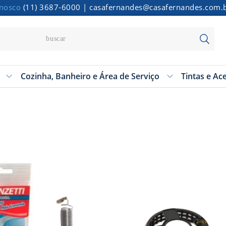
onosco
(11) 3687-6000
|
casafernandes@casafernandes.com.
Cozinha, Banheiro e Área de Serviço
Tintas e Ac