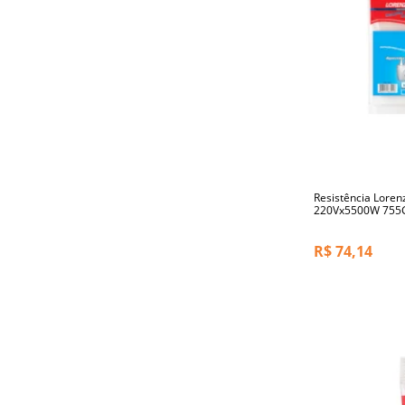
Resistência Loren
220Vx5500W 755
R$
74,14