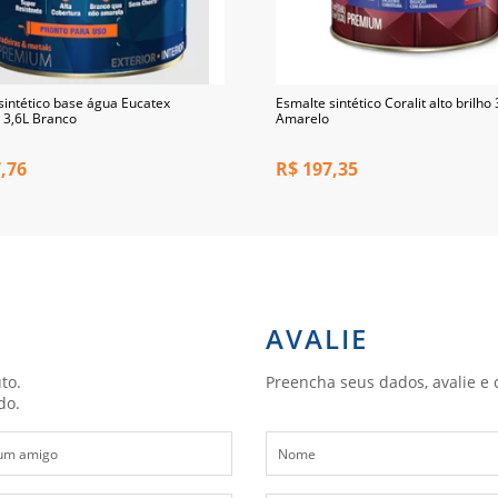
sintético base água Eucatex
Esmalte sintético Coralit alto brilho 
e 3,6L Branco
Amarelo
,76
R$
197,35
AVALIE
to.
Preencha seus dados, avalie e 
do.