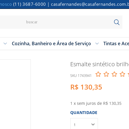
onosco
(11) 3687-6000
|
casafernandes@casafernandes.com.
Cozinha, Banheiro e Área de Serviço
Tintas e Ac
Esmalte sintético bril
SKU 1743941
R$ 130,35
1
x sem juros de
R$ 130,35
QUANTIDADE