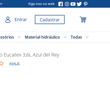
br
Siga-nos na web
Entrar
Cadastrar
essórios
Material hidráulico
Todas
ho Eucatex 3,6L Azul del Rey
AVALIE