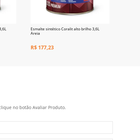
3,6L
Esmalte sintético Coralit alto brilho 3,6L
Esmalte s
Areia
branco
R$
177,23
R$
168
clique no botão Avaliar Produto.