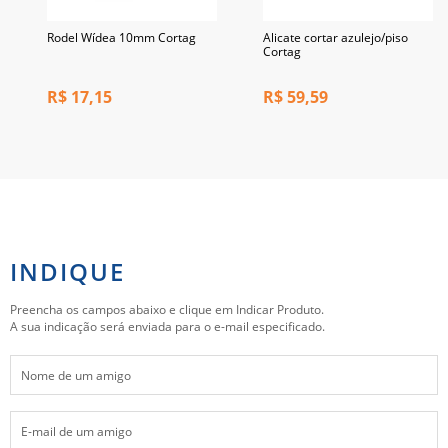
Rodel Wídea 10mm Cortag
Alicate cortar azulejo/piso
Cortag
o
R$
17,15
R$
59,59
INDIQUE
Preencha os campos abaixo e clique em Indicar Produto.
A sua indicação será enviada para o e-mail especificado.