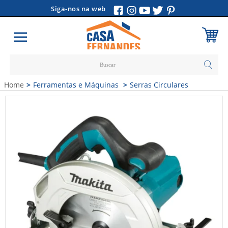
Siga-nos na web
Carrinho
Home
Ferramentas e Máquinas
Serras Circulares
Vazio