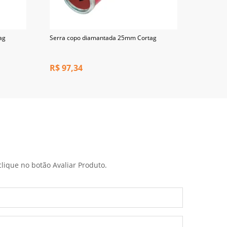
ag
Serra copo diamantada 25mm Cortag
Serra co
R$
97,34
R$
107
clique no botão Avaliar Produto.