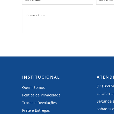
INSTITUCIONAL
ATEND
(11) 3687
Quem Somos
casafern
Política de Privacidade
Segunda a
Trocas e Devoluções
Sábados e
Frete e Entregas