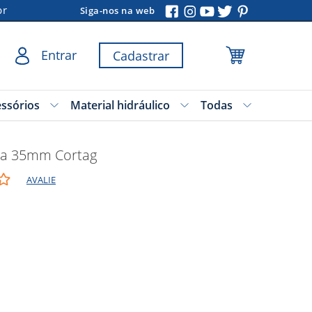
br
Siga-nos na web
Entrar
Cadastrar
essórios
Material hidráulico
Todas
da 35mm Cortag
AVALIE