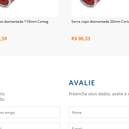
opo diamantada 110mm Cortag
Serra copo diamantada 20mm Cort
,59
R$
90,33
AVALIE
to.
Preencha seus dados, avalie e 
do.