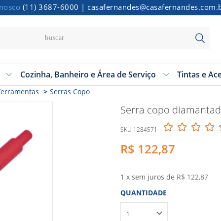
onosco
(11) 3687-6000
|
casafernandes@casafernandes.com.
Cozinha, Banheiro e Área de Serviço
Tintas e Ac
 Ferramentas
Serras Copo
Serra copo diamanta
SKU 1284571
R$ 122,87
1
x sem juros de
R$ 122,87
QUANTIDADE