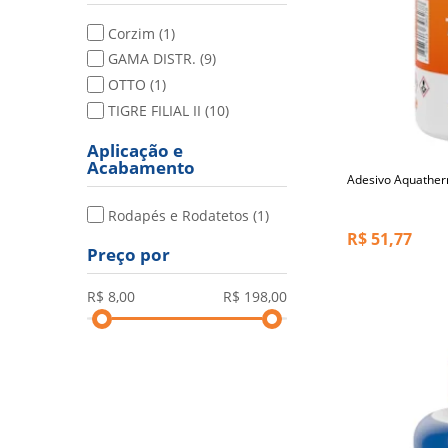
Corzim
(1)
GAMA DISTR.
(9)
OTTO
(1)
TIGRE FILIAL II
(10)
Aplicação e
Acabamento
Adesivo Aquather
Rodapés e Rodatetos
(1)
R$
51,77
Preço por