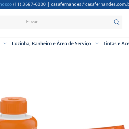
onosco
(11) 3687-6000
|
casafernandes@casafernandes.com.
Cozinha, Banheiro e Área de Serviço
Tintas e Ac